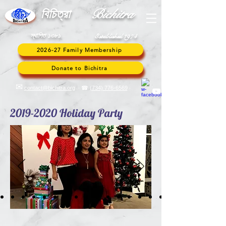
Bic
hitra
বি
চিত্রা
স্থাপিত ১৩৮১
Established 1974
2026-27 Family Membership
Donate to Bichitra
✉︎
contact@bichitra.org
∙ ☎
(734) 776
-6569
∙
2019-2020
Holiday Party