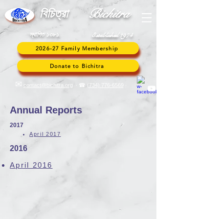
Bic
hitra
বি
চিত্রা
স্থাপিত ১৩৮১
Established 1974
2026-27 Family Membership
Donate to Bichitra
✉︎
contact@bichitra.org
∙ ☎
(734) 776
-6569
∙
Annual Reports
2017
April 2017
2016
April 2016